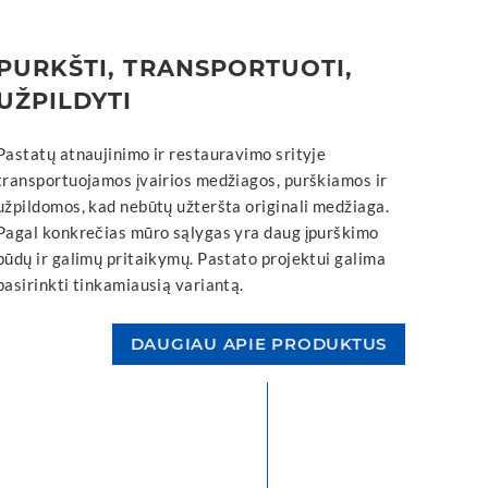
PURKŠTI, TRANSPORTUOTI,
UŽPILDYTI
Pastatų atnaujinimo ir restauravimo srityje
transportuojamos įvairios medžiagos, purškiamos ir
užpildomos, kad nebūtų užteršta originali medžiaga.
Pagal konkrečias mūro sąlygas yra daug įpurškimo
būdų ir galimų pritaikymų. Pastato projektui galima
pasirinkti tinkamiausią variantą.
DAUGIAU APIE PRODUKTUS