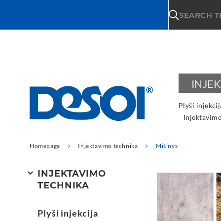
\n
SEARCH 
INJE
Plyši injekcij
Injektavimo
Homepage
Injektavimo technika
Mišinys
INJEKTAVIMO
TECHNIKA
Plyši injekcija