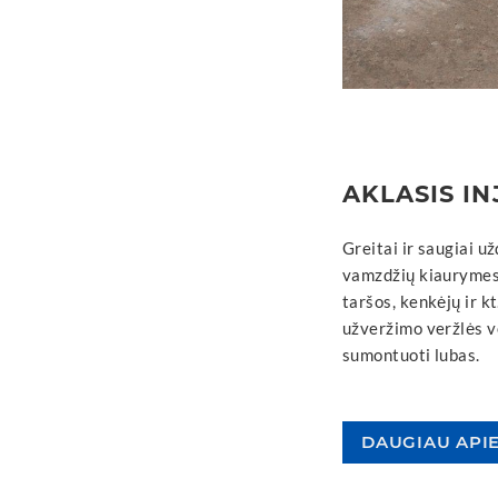
AKLASIS IN
Greitai ir saugiai u
vamzdžių kiaurymes
taršos, kenkėjų ir k
užveržimo veržlės v
sumontuoti lubas.
DAUGIAU API