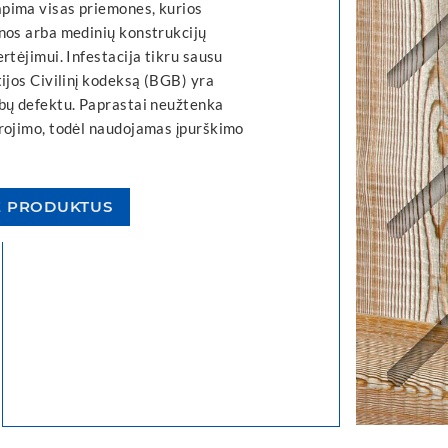
pima visas priemones, kurios
nos arba medinių konstrukcijų
rtėjimui. Infestacija tikru sausu
ijos Civilinį kodeksą (BGB) yra
bų defektu. Paprastai neužtenka
rojimo, todėl naudojamas įpurškimo
E PRODUKTUS