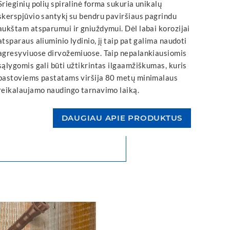
Srieginių polių spiralinė forma sukuria unikalų
skerspjūvio santykį su bendru paviršiaus pagrindu
aukštam atsparumui ir gniuždymui. Dėl labai korozijai
atsparaus aliuminio lydinio, jį taip pat galima naudoti
agresyviuose dirvožemiuose. Taip nepalankiausiomis
sąlygomis gali būti užtikrintas ilgaamžiškumas, kuris
pastoviems pastatams viršija 80 metų minimalaus
reikalaujamo naudingo tarnavimo laiką.
DAUGIAU APIE PRODUKTUS