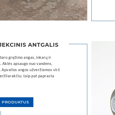
JEKCINIS ANTGALIS
ždaro gręžimo angas, inkarų ir
. Aklės apsaugo nuo vandens,
t. Apvalios angos užveržiamos virš
eržliarakčiu; taip pat paprasta
E PRODUKTUS