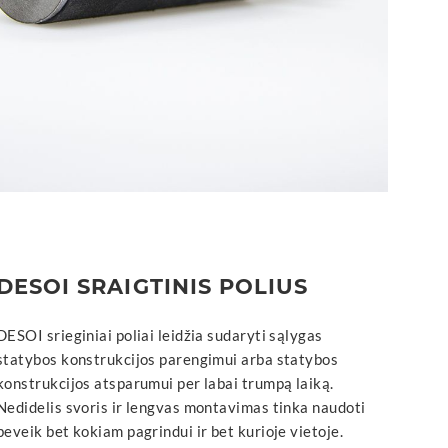
DESOI SRAIGTINIS POLIUS
DESOI srieginiai poliai leidžia sudaryti sąlygas
statybos konstrukcijos parengimui arba statybos
konstrukcijos atsparumui per labai trumpą laiką.
Nedidelis svoris ir lengvas montavimas tinka naudoti
beveik bet kokiam pagrindui ir bet kurioje vietoje.