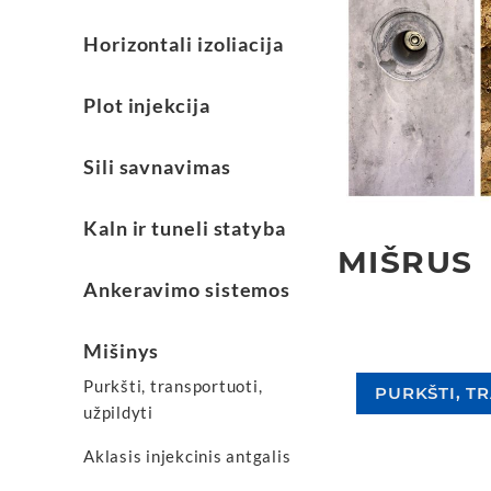
Horizontali izoliacija
Plot injekcija
Sili savnavimas
Kaln ir tuneli statyba
MIŠRUS
Ankeravimo sistemos
Mišinys
Purkšti, transportuoti,
PURKŠTI, T
užpildyti
Aklasis injekcinis antgalis