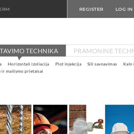
TERM
REGISTER
LOG IN
KTAVIMO TECHNIKA
PRAMONINĖ TECH
a
Horizontali izoliacija
Plot injekcija
Sili savnavimas
Kaln 
 ir maišymo prietaisai