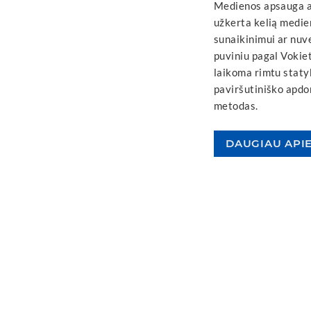
Medienos apsauga a
užkerta kelią medie
sunaikinimui ar nuve
puviniu pagal Vokiet
laikoma rimtu staty
paviršutiniško apdo
metodas.
DAUGIAU API