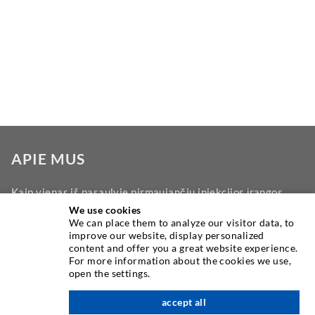
APIE MUS
Kaip vienas iš pasaulyje pirmaujančių injekcijos įrangos
gamintojų, DESOI siūlo jums visą asortimentą aukštos
We use cookies
We can place them to analyze our visitor data, to
kokybės mašinų, medžiagų ir pakuotojų. Be to, mes siūlome
improve our website, display personalized
platų spektrą - nuo produkto kūrimo iki statybos iki
content and offer you a great website experience.
gręžimo, frezavimo, suvirinimo ir surinkimo darbų.
For more information about the cookies we use,
open the settings.
accept all