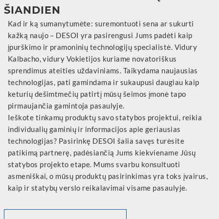
ŠIANDIEN
Kad ir ką sumanytumėte: suremontuoti sena ar sukurti
kažką naujo – DESOI yra pasirengusi Jums padėti kaip
įpurškimo ir pramoninių technologijų specialistė. Vidury
Kalbacho, vidury Vokietijos kuriame novatoriškus
sprendimus ateities uždaviniams. Taikydama naujausias
technologijas, pati gamindama ir sukaupusi daugiau kaip
keturių dešimtmečių patirtį mūsų šeimos įmonė tapo
pirmaujančia gamintoja pasaulyje.
Ieškote tinkamų produktų savo statybos projektui, reikia
individualių gaminių ir informacijos apie geriausias
technologijas? Pasirinkę DESOI šalia savęs turėsite
patikimą partnerę, padėsiančią Jums kiekviename Jūsų
statybos projekto etape. Mums svarbu konsultuoti
asmeniškai, o mūsų produktų pasirinkimas yra toks įvairus,
kaip ir statybų verslo reikalavimai visame pasaulyje.