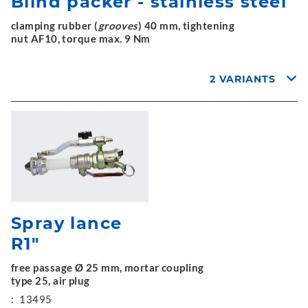
Blind packer - stainless steel
clamping rubber (
grooves
) 40 mm, tightening
nut AF10, torque max. 9 Nm
2 VARIANTS
Spray lance
R1"
free passage Ø 25 mm, mortar coupling
type 25, air plug
:
13495