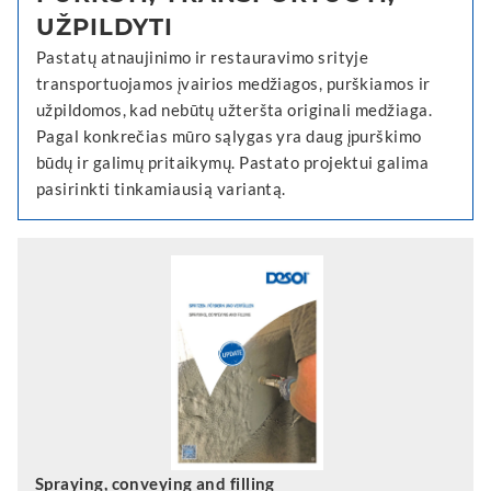
UŽPILDYTI
Pastatų atnaujinimo ir restauravimo srityje
transportuojamos įvairios medžiagos, purškiamos ir
užpildomos, kad nebūtų užteršta originali medžiaga.
Pagal konkrečias mūro sąlygas yra daug įpurškimo
būdų ir galimų pritaikymų. Pastato projektui galima
pasirinkti tinkamiausią variantą.
Spraying, conveying and filling