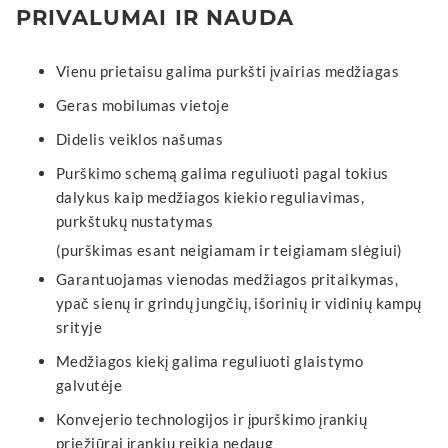
PRIVALUMAI IR NAUDA
Vienu prietaisu galima purkšti įvairias medžiagas
Geras mobilumas vietoje
Didelis veiklos našumas
Purškimo schemą galima reguliuoti pagal tokius
dalykus kaip medžiagos kiekio reguliavimas,
purkštukų nustatymas
(purškimas esant neigiamam ir teigiamam slėgiui)
Garantuojamas vienodas medžiagos pritaikymas,
ypač sienų ir grindų jungčių, išorinių ir vidinių kampų
srityje
Medžiagos kiekį galima reguliuoti glaistymo
galvutėje
Konvejerio technologijos ir įpurškimo įrankių
priežiūrai įrankių reikia nedaug