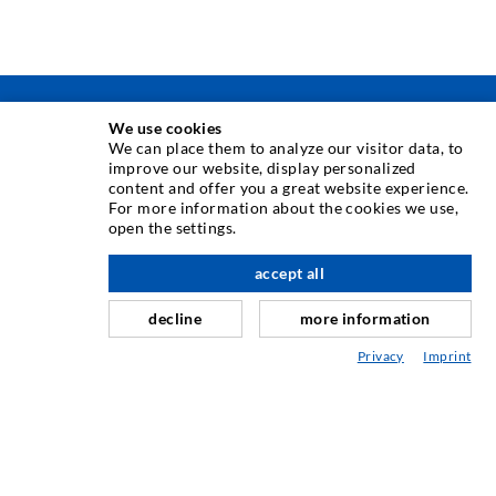
INJEKTAVIMO TECHNIKA
We use cookies
We can place them to analyze our visitor data, to
improve our website, display personalized
Plyši injekcija
content and offer you a great website experience.
For more information about the cookies we use,
Horizontali izoliacija
open the settings.
Plot injekcija
accept all
Sili savnavimas
decline
more information
Kaln ir tuneli statyba
Privacy
Imprint
Ankeravimo sistemos
Mišinys
Injektavimo ir maišymo prietaisai
PRAMONINĖ TECHNIKA