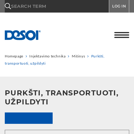
\n
SEARCH TERM
LOG IN
Homepage
Injektavimo technika
Mišinys
Purkšti,
transportuoti, užpildyti
PURKŠTI, TRANSPORTUOTI,
UŽPILDYTI