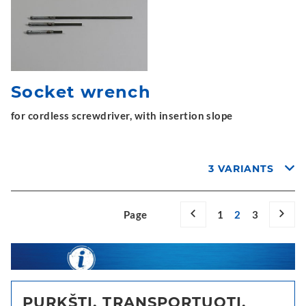
Socket wrench
for cordless screwdriver, with insertion slope
3 VARIANTS
Page
1
2
3
PURKŠTI, TRANSPORTUOTI,